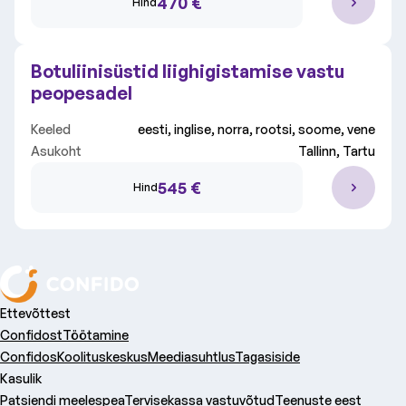
470 €
Hind
Botuliinisüstid liighigistamise vastu
peopesadel
Keeled
eesti, inglise, norra, rootsi, soome, vene
Asukoht
Tallinn, Tartu
545 €
Hind
Ettevõttest
Confidost
Töötamine
Confidos
Koolituskeskus
Meediasuhtlus
Tagasiside
Kasulik
Patsiendi meelespea
Tervisekassa vastuvõtud
Teenuste eest