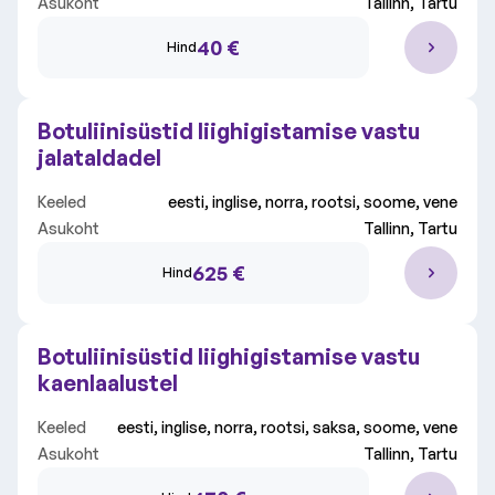
Asukoht
Tallinn, Tartu
Kliinik
Kõik kliinikud
40 €
Hind
Vali valdkond
Kõik valdkonnad
Botuliinisüstid liighigistamise vastu
jalataldadel
Keeled
eesti, inglise, norra, rootsi, soome, vene
Asukoht
Tallinn, Tartu
625 €
Hind
Botuliinisüstid liighigistamise vastu
kaenlaalustel
Keeled
eesti, inglise, norra, rootsi, saksa, soome, vene
Asukoht
Tallinn, Tartu