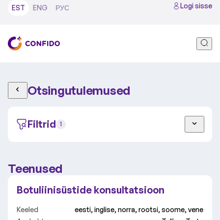
Logi sisse
EST
ENG
РУС
Otsingutulemused
Filtrid
1
Teenused
Täiskasvanu
Laps
Botuliinisüstide konsultatsioon
Tallinn
Tartu
Video
Keeled
eesti, inglise, norra, rootsi, soome, vene