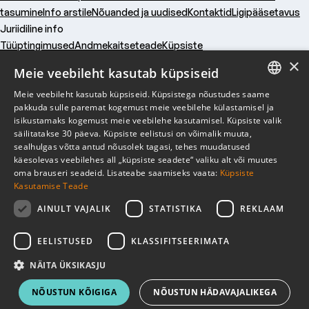
tasumine
Info arstile
Nõuanded ja uudised
Kontaktid
Ligipääsetavus
Juriidiline info
Tüüptingimused
Andmekaitseteade
Küpsiste
×
kasutamine
Tegevusload
Vastutuskindlustus
Küpsised
Meie veebileht kasutab küpsiseid
Ettevõttest
Meie veebileht kasutab küpsiseid. Küpsistega nõustudes saame
Kasulik
ESTONIAN
pakkuda sulle paremat kogemust meie veebilehe külastamisel ja
isikustamaks kogemust meie veebilehe kasutamisel. Küpsiste valik
Juriidiline info
ENGLISH
säilitatakse 30 päeva. Küpsiste eelistusi on võimalik muuta,
sealhulgas võtta antud nõusolek tagasi, tehes muudatused
RUSSIAN
käesolevas veebilehes all „küpsiste seadete“ valiku alt või muutes
Liitu uudiskirjaga
oma brauseri seadeid. Lisateabe saamiseks vaata:
Küpsiste
Kasutamise Teade
Liitu uudiskirjaga
AINULT VAJALIK
STATISTIKA
REKLAAM
EELISTUSED
KLASSIFITSEERIMATA
NÄITA ÜKSIKASJU
NÕUSTUN KÕIGIGA
NÕUSTUN HÄDAVAJALIKEGA