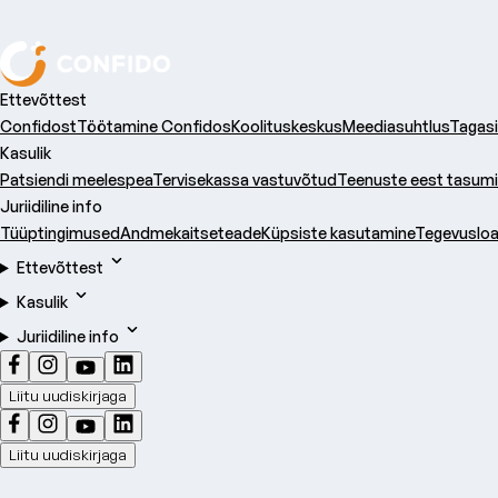
Ettevõttest
Confidost
Töötamine Confidos
Koolituskeskus
Meediasuhtlus
Tagasi
Kasulik
Patsiendi meelespea
Tervisekassa vastuvõtud
Teenuste eest tasum
Juriidiline info
Tüüptingimused
Andmekaitseteade
Küpsiste kasutamine
Tegevuslo
Ettevõttest
Kasulik
Juriidiline info
Liitu uudiskirjaga
Liitu uudiskirjaga