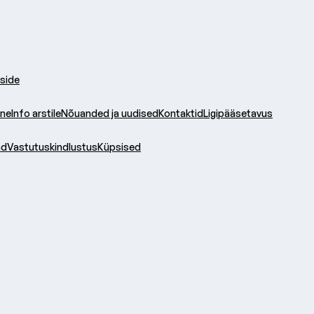
side
ine
Info arstile
Nõuanded ja uudised
Kontaktid
Ligipääsetavus
ad
Vastutuskindlustus
Küpsised