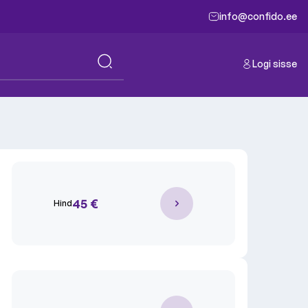
info@confido.ee
Logi sisse
45 €
Hind