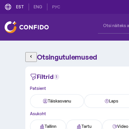
EST
ENG
РУС
Otsingutulemused
Filtrid
1
Patsient
Täiskasvanu
Laps
Asukoht
Tallinn
Tartu
Video