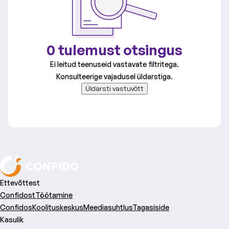
Kliinik
Kõik kliinikud
Vali valdkond
0 tulemust otsingus
Kõik valdkonnad
Ei leitud teenuseid vastavate filtritega.
Konsulteerige vajadusel üldarstiga.
Üldarsti vastuvõtt
Ettevõttest
Confidost
Töötamine
Confidos
Koolituskeskus
Meediasuhtlus
Tagasiside
Kasulik