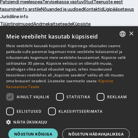
Patsiendi meelespea
Tervisekassa vastuvõtud
Teenuste eest
tasumine
Info arstile
Nõuanded ja uudised
Kontaktid
Ligipääsetavus
Juriidiline info
Tüüptingimused
Andmekaitseteade
Küpsiste
×
kasutamine
Tegevusload
Vastutuskindlustus
Küpsised
Meie veebileht kasutab küpsiseid
Ettevõttest
Meie veebileht kasutab küpsiseid. Küpsistega nõustudes saame
Kasulik
ESTONIAN
pakkuda sulle paremat kogemust meie veebilehe külastamisel ja
isikustamaks kogemust meie veebilehe kasutamisel. Küpsiste valik
Juriidiline info
ENGLISH
säilitatakse 30 päeva. Küpsiste eelistusi on võimalik muuta,
sealhulgas võtta antud nõusolek tagasi, tehes muudatused
RUSSIAN
käesolevas veebilehes all „küpsiste seadete“ valiku alt või muutes
Liitu uudiskirjaga
oma brauseri seadeid. Lisateabe saamiseks vaata:
Küpsiste
Kasutamise Teade
Liitu uudiskirjaga
AINULT VAJALIK
STATISTIKA
REKLAAM
EELISTUSED
KLASSIFITSEERIMATA
NÄITA ÜKSIKASJU
NÕUSTUN KÕIGIGA
NÕUSTUN HÄDAVAJALIKEGA