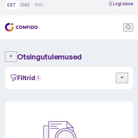
Logi sisse
EST
ENG
РУС
Otsingutulemused
Filtrid
1
Täiskasvanu
Laps
Tallinn
Tartu
Video