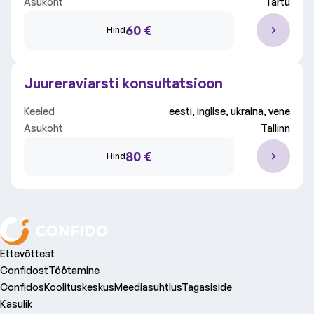
Asukoht
Tartu
Kliinik
Kõik kliinikud
60 €
Hind
Vali valdkond
Kõik valdkonnad
Juureraviarsti konsultatsioon
Keeled
eesti, inglise, ukraina, vene
Asukoht
Tallinn
80 €
Hind
Ettevõttest
Confidost
Töötamine
Confidos
Koolituskeskus
Meediasuhtlus
Tagasiside
Kasulik