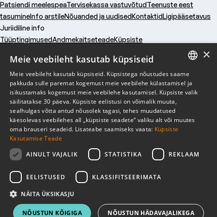
Patsiendi meelespea
Tervisekassa vastuvõtud
Teenuste eest
tasumine
Info arstile
Nõuanded ja uudised
Kontaktid
Ligipääsetavus
Juriidiline info
Tüüptingimused
Andmekaitseteade
Küpsiste
×
kasutamine
Tegevusload
Vastutuskindlustus
Küpsised
Meie veebileht kasutab küpsiseid
Ettevõttest
Meie veebileht kasutab küpsiseid. Küpsistega nõustudes saame
Kasulik
ESTONIAN
pakkuda sulle paremat kogemust meie veebilehe külastamisel ja
isikustamaks kogemust meie veebilehe kasutamisel. Küpsiste valik
Juriidiline info
ENGLISH
säilitatakse 30 päeva. Küpsiste eelistusi on võimalik muuta,
sealhulgas võtta antud nõusolek tagasi, tehes muudatused
RUSSIAN
käesolevas veebilehes all „küpsiste seadete“ valiku alt või muutes
Liitu uudiskirjaga
oma brauseri seadeid. Lisateabe saamiseks vaata:
Küpsiste
Kasutamise Teade
Liitu uudiskirjaga
AINULT VAJALIK
STATISTIKA
REKLAAM
EELISTUSED
KLASSIFITSEERIMATA
NÄITA ÜKSIKASJU
NÕUSTUN KÕIGIGA
NÕUSTUN HÄDAVAJALIKEGA