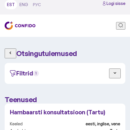
Logi sisse
EST
ENG
РУС
Otsingutulemused
Filtrid
1
Teenused
Täiskasvanu
Laps
Hambaarsti konsultatsioon (Tartu)
Tallinn
Tartu
Video
Keeled
eesti, inglise, vene