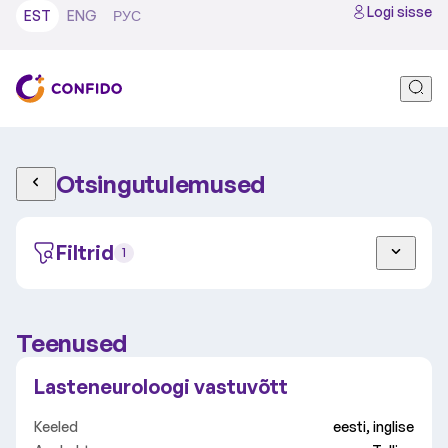
Logi sisse
EST
ENG
РУС
Otsingutulemused
Filtrid
1
Teenused
Täiskasvanu
Laps
Lasteneuroloogi vastuvõtt
Tallinn
Tartu
Video
Keeled
eesti, inglise