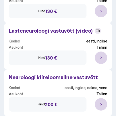
Asukoht
Tallinn
Kliinik
Kõik kliinikud
130 €
Hind
Vali valdkond
Kõik valdkonnad
Lasteneuroloogi vastuvõtt (video)
Keeled
eesti, inglise
Asukoht
Tallinn
130 €
Hind
Neuroloogi kiireloomuline vastuvõtt
Keeled
eesti, inglise, saksa, vene
Asukoht
Tallinn
200 €
Hind