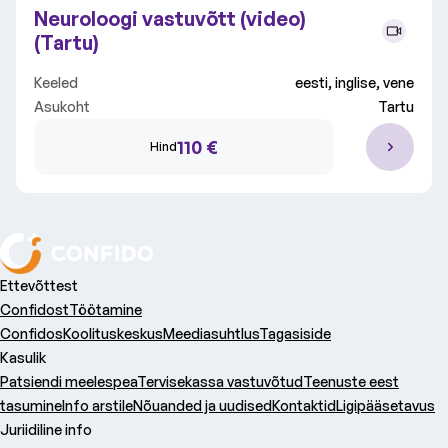
Neuroloogi vastuvõtt (video)
(Tartu)
Keeled
eesti, inglise, vene
Asukoht
Tartu
110 €
Hind
Ettevõttest
Confidost
Töötamine
Confidos
Koolituskeskus
Meediasuhtlus
Tagasiside
Kasulik
Patsiendi meelespea
Tervisekassa vastuvõtud
Teenuste eest
tasumine
Info arstile
Nõuanded ja uudised
Kontaktid
Ligipääsetavus
Juriidiline info