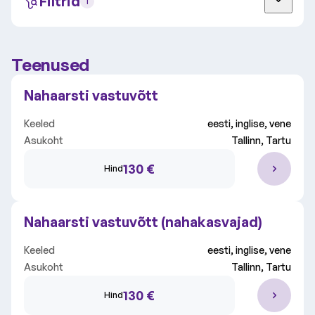
Filtrid
1
Anneli Uusküla
Teenused
Nahaarsti vastuvõtt
Täiskasvanu
Laps
Keeled
eesti, inglise, vene
Asukoht
Tallinn, Tartu
130 €
Hind
Tallinn
Tartu
Video
Kliinik
Nahaarsti vastuvõtt (nahakasvajad)
Kõik kliinikud
Keeled
eesti, inglise, vene
Vali valdkond
Asukoht
Tallinn, Tartu
Kõik valdkonnad
130 €
Hind