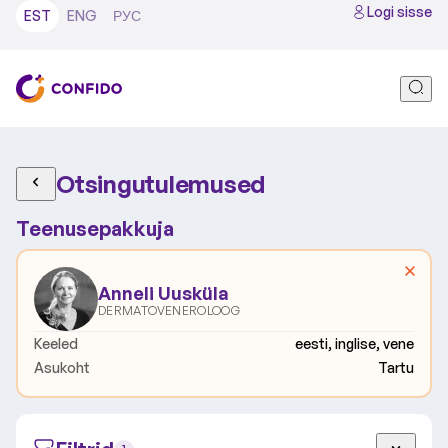
Logi sisse
EST
ENG
РУС
Otsingutulemused
Teenusepakkuja
Anneli Uusküla
DERMATOVENEROLOOG
Keeled
eesti, inglise, vene
Asukoht
Tartu