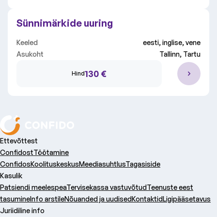
Sünnimärkide uuring
Keeled
eesti, inglise, vene
Asukoht
Tallinn, Tartu
130 €
Hind
Ettevõttest
Confidost
Töötamine
Confidos
Koolituskeskus
Meediasuhtlus
Tagasiside
Kasulik
Patsiendi meelespea
Tervisekassa vastuvõtud
Teenuste eest
tasumine
Info arstile
Nõuanded ja uudised
Kontaktid
Ligipääsetavus
Juriidiline info